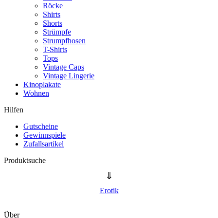
Röcke
Shirts
Shorts
Strümpfe
Strumpfhosen
T-Shirts
Tops
Vintage Caps
Vintage Lingerie
Kinoplakate
Wohnen
Hilfen
Gutscheine
Gewinnspiele
Zufallsartikel
Produktsuche
⇓
Erotik
Über