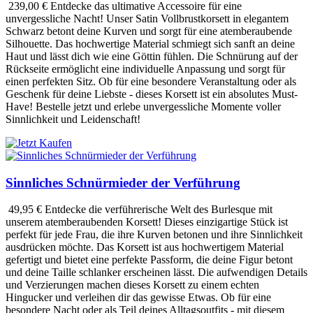
239,00 €
Entdecke das ultimative Accessoire für eine
unvergessliche Nacht! Unser Satin Vollbrustkorsett in elegantem
Schwarz betont deine Kurven und sorgt für eine atemberaubende
Silhouette. Das hochwertige Material schmiegt sich sanft an deine
Haut und lässt dich wie eine Göttin fühlen. Die Schnürung auf der
Rückseite ermöglicht eine individuelle Anpassung und sorgt für
einen perfekten Sitz. Ob für eine besondere Veranstaltung oder als
Geschenk für deine Liebste - dieses Korsett ist ein absolutes Must-
Have! Bestelle jetzt und erlebe unvergessliche Momente voller
Sinnlichkeit und Leidenschaft!
Sinnliches Schnürmieder der Verführung
49,95 €
Entdecke die verführerische Welt des Burlesque mit
unserem atemberaubenden Korsett! Dieses einzigartige Stück ist
perfekt für jede Frau, die ihre Kurven betonen und ihre Sinnlichkeit
ausdrücken möchte. Das Korsett ist aus hochwertigem Material
gefertigt und bietet eine perfekte Passform, die deine Figur betont
und deine Taille schlanker erscheinen lässt. Die aufwendigen Details
und Verzierungen machen dieses Korsett zu einem echten
Hingucker und verleihen dir das gewisse Etwas. Ob für eine
besondere Nacht oder als Teil deines Alltagsoutfits - mit diesem