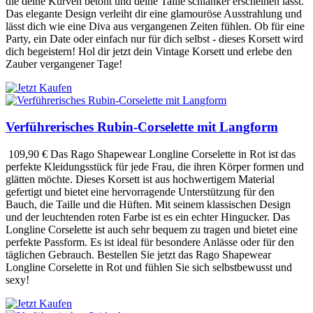
die deine Kurven betont und deine Taille schlanker erscheinen lässt.
Das elegante Design verleiht dir eine glamouröse Ausstrahlung und
lässt dich wie eine Diva aus vergangenen Zeiten fühlen. Ob für eine
Party, ein Date oder einfach nur für dich selbst - dieses Korsett wird
dich begeistern! Hol dir jetzt dein Vintage Korsett und erlebe den
Zauber vergangener Tage!
Verführerisches Rubin-Corselette mit Langform
109,90 €
Das Rago Shapewear Longline Corselette in Rot ist das
perfekte Kleidungsstück für jede Frau, die ihren Körper formen und
glätten möchte. Dieses Korsett ist aus hochwertigem Material
gefertigt und bietet eine hervorragende Unterstützung für den
Bauch, die Taille und die Hüften. Mit seinem klassischen Design
und der leuchtenden roten Farbe ist es ein echter Hingucker. Das
Longline Corselette ist auch sehr bequem zu tragen und bietet eine
perfekte Passform. Es ist ideal für besondere Anlässe oder für den
täglichen Gebrauch. Bestellen Sie jetzt das Rago Shapewear
Longline Corselette in Rot und fühlen Sie sich selbstbewusst und
sexy!