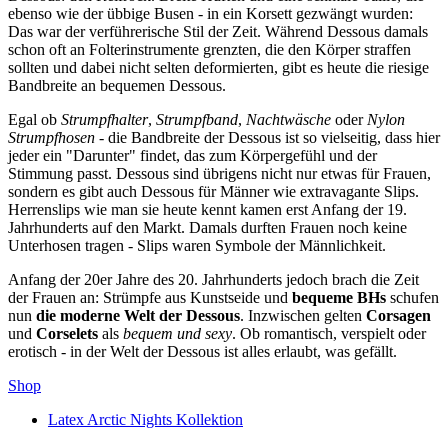
ebenso wie der übbige Busen - in ein Korsett gezwängt wurden:
Das war der verführerische Stil der Zeit. Während Dessous damals
schon oft an Folterinstrumente grenzten, die den Körper straffen
sollten und dabei nicht selten deformierten, gibt es heute die riesige
Bandbreite an bequemen Dessous.
Egal ob
Strumpfhalter
,
Strumpfband
,
Nachtwäsche
oder
Nylon
Strumpfhosen
- die Bandbreite der Dessous ist so vielseitig, dass hier
jeder ein "Darunter" findet, das zum Körpergefühl und der
Stimmung passt. Dessous sind übrigens nicht nur etwas für Frauen,
sondern es gibt auch Dessous für Männer wie extravagante Slips.
Herrenslips wie man sie heute kennt kamen erst Anfang der 19.
Jahrhunderts auf den Markt. Damals durften Frauen noch keine
Unterhosen tragen - Slips waren Symbole der Männlichkeit.
Anfang der 20er Jahre des 20. Jahrhunderts jedoch brach die Zeit
der Frauen an: Strümpfe aus Kunstseide und
bequeme BHs
schufen
nun
die moderne Welt der Dessous
. Inzwischen gelten
Corsagen
und
Corselets
als
bequem und sexy
. Ob romantisch, verspielt oder
erotisch - in der Welt der Dessous ist alles erlaubt, was gefällt.
Shop
Latex Arctic Nights Kollektion