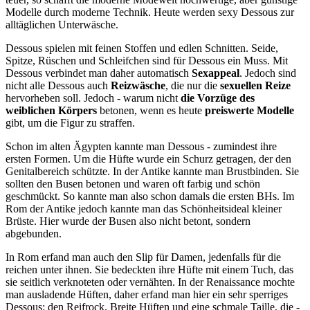
Modelle durch moderne Technik. Heute werden sexy Dessous zur
alltäglichen Unterwäsche.
Dessous spielen mit feinen Stoffen und edlen Schnitten. Seide,
Spitze, Rüschen und Schleifchen sind für Dessous ein Muss. Mit
Dessous verbindet man daher automatisch
Sexappeal
. Jedoch sind
nicht alle Dessous auch
Reizwäsche
, die nur die
sexuellen Reize
hervorheben soll. Jedoch - warum nicht
die Vorzüge des
weiblichen Körpers
betonen, wenn es heute
preiswerte Modelle
gibt, um die Figur zu straffen.
Schon im alten Ägypten kannte man Dessous - zumindest ihre
ersten Formen. Um die Hüfte wurde ein Schurz getragen, der den
Genitalbereich schützte. In der Antike kannte man Brustbinden. Sie
sollten den Busen betonen und waren oft farbig und schön
geschmückt. So kannte man also schon damals die ersten BHs. Im
Rom der Antike jedoch kannte man das Schönheitsideal kleiner
Brüste. Hier wurde der Busen also nicht betont, sondern
abgebunden.
In Rom erfand man auch den Slip für Damen, jedenfalls für die
reichen unter ihnen. Sie bedeckten ihre Hüfte mit einem Tuch, das
sie seitlich verknoteten oder vernähten. In der Renaissance mochte
man ausladende Hüften, daher erfand man hier ein sehr sperriges
Dessous: den Reifrock. Breite Hüften und eine schmale Taille, die -