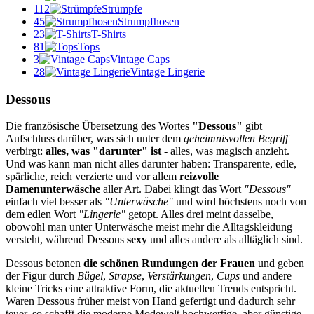
112
Strümpfe
45
Strumpfhosen
23
T-Shirts
81
Tops
3
Vintage Caps
28
Vintage Lingerie
Dessous
Die französische Übersetzung des Wortes
"Dessous"
gibt
Aufschluss darüber, was sich unter dem
geheimnisvollen Begriff
verbirgt:
alles, was "darunter" ist
- alles, was magisch anzieht.
Und was kann man nicht alles darunter haben: Transparente, edle,
spärliche, reich verzierte und vor allem
reizvolle
Damenunterwäsche
aller Art. Dabei klingt das Wort
"Dessous"
einfach viel besser als
"Unterwäsche"
und wird höchstens noch von
dem edlen Wort
"Lingerie"
getopt. Alles drei meint dasselbe,
obowohl man unter Unterwäsche meist mehr die Alltagskleidung
versteht, während Dessous
sexy
und alles andere als alltäglich sind.
Dessous betonen
die schönen Rundungen der Frauen
und geben
der Figur durch
Bügel
,
Strapse
,
Verstärkungen
,
Cups
und andere
kleine Tricks eine attraktive Form, die aktuellen Trends entspricht.
Waren Dessous früher meist von Hand gefertigt und dadurch sehr
teuer, so schafft die moderne Modewelt hochwertige, aber günstige