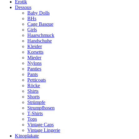
Erotik
Dessous
Baby Dolls
BHs
Cage Basque
Girls
Haarschmuck
Handschuhe
Kleider
Korsetts
Mieder
Nylons
Panties
Pants
Petticoats
Röcke
Shirts
Shorts
Strümpfe
Strumpfhosen
T-Shirts
Tops
Vintage Caps
Vintage Lingerie
Kinoplakate