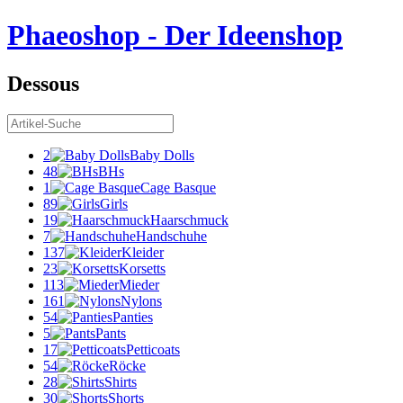
Phaeoshop
- Der Ideenshop
Dessous
2
Baby Dolls
48
BHs
1
Cage Basque
89
Girls
19
Haarschmuck
7
Handschuhe
137
Kleider
23
Korsetts
113
Mieder
161
Nylons
54
Panties
5
Pants
17
Petticoats
54
Röcke
28
Shirts
30
Shorts