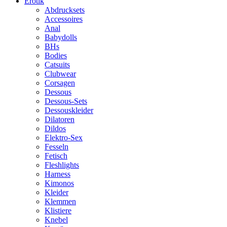
Erotik
Abdrucksets
Accessoires
Anal
Babydolls
BHs
Bodies
Catsuits
Clubwear
Corsagen
Dessous
Dessous-Sets
Dessouskleider
Dilatoren
Dildos
Elektro-Sex
Fesseln
Fetisch
Fleshlights
Harness
Kimonos
Kleider
Klemmen
Klistiere
Knebel