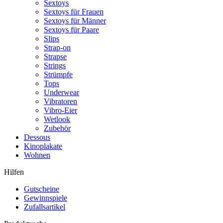
Sextoys
Sextoys für Frauen
Sextoys für Männer
Sextoys für Paare
Slips
Strap-on
Strapse
Strings
Strümpfe
Tops
Underwear
Vibratoren
Vibro-Eier
Wetlook
Zubehör
Dessous
Kinoplakate
Wohnen
Hilfen
Gutscheine
Gewinnspiele
Zufallsartikel