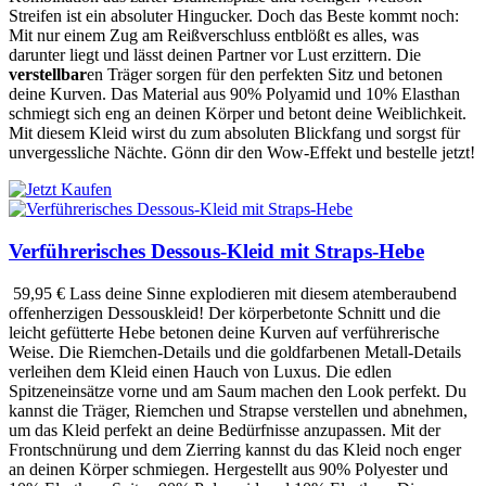
Streifen ist ein absoluter Hingucker. Doch das Beste kommt noch:
Mit nur einem Zug am Reißverschluss entblößt es alles, was
darunter liegt und lässt deinen Partner vor Lust erzittern. Die
verstellbar
en Träger sorgen für den perfekten Sitz und betonen
deine Kurven. Das Material aus 90% Polyamid und 10% Elasthan
schmiegt sich eng an deinen Körper und betont deine Weiblichkeit.
Mit diesem Kleid wirst du zum absoluten Blickfang und sorgst für
unvergessliche Nächte. Gönn dir den Wow-Effekt und bestelle jetzt!
Verführerisches Dessous-Kleid mit Straps-Hebe
59,95 €
Lass deine Sinne explodieren mit diesem atemberaubend
offenherzigen Dessouskleid! Der körperbetonte Schnitt und die
leicht gefütterte Hebe betonen deine Kurven auf verführerische
Weise. Die Riemchen-Details und die goldfarbenen Metall-Details
verleihen dem Kleid einen Hauch von Luxus. Die edlen
Spitzeneinsätze vorne und am Saum machen den Look perfekt. Du
kannst die Träger, Riemchen und Strapse verstellen und abnehmen,
um das Kleid perfekt an deine Bedürfnisse anzupassen. Mit der
Frontschnürung und dem Zierring kannst du das Kleid noch enger
an deinen Körper schmiegen. Hergestellt aus 90% Polyester und