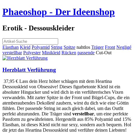
Phaeoshop
- Der Ideenshop
Erotik - Dessouskleider
Elasthan
Kleid
Polyamid
String
Spitze
nahtlos
Träger
Front
Negligé
verstellbar
Polyester
Minikleid
Rücken
passende
Cut-Out
Herzblatt Verführung
37,95 €
Lass dein Herz höher schlagen mit dem Heartina
Dessouskleid von Obsessive! Dieses figurbetonte Kleid ist ein
absoluter Hingucker und wird dich in ein verführerisches Vixen
verwandeln. Mit zarter Spitze in der Front und Bügel-Cups, die ein
atemberaubendes Dekolleté zaubern, wirst du dich wie eine Göttin
fühlen. Der passende String ist auch gleich dabei, um das Outfit
perfekt abzurunden. Die Träger sind
verstellbar
, um eine perfekte
Passform zu gewährleisten. Hergestellt aus 85% Polyamid und 15%
Elasthan, ist dieses Kleid nicht nur sexy, sondern auch bequem. Hol
dir jetzt das Heartina Dessouskleid und verführe deinen Liebsten!