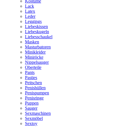
Kostüme
Lack
Latex
Leder
Leggings
Liebeskissen
Liebeskugeln
Liebesschaukel
Masken
Masturbatoren
Minikleider
Miniröcke
Nippelsauger
Oberteile
Pants
Pasties
Peitschen
Penishüllen
Penispumpen
Penisringe
Puppen
Sauger
Sexmaschinen
Sexmöbel
Sextoy